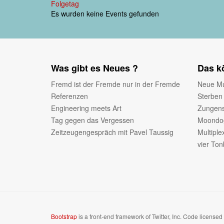
Folgetag
Es wurden keine Events gefunden
Was gibt es Neues ?
Das kö
Fremd ist der Fremde nur in der Fremde
Neue Mu
Referenzen
Sterben
Engineering meets Art
Zungen
Tag gegen das Vergessen
Moondog
Zeitzeugengespräch mit Pavel Taussig
Multiple
vier To
Bootstrap
is a front-end framework of Twitter, Inc. Code license