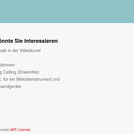
nnte Sie interessieren
sik in der Videokunst
stimmen
 Calling (Ensemble)
x, für ein Melodieinstrument und
nbandgeräte
d under
MIT License.