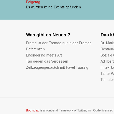
Folgetag
Es wurden keine Events gefunden
Was gibt es Neues ?
Das kö
Fremd ist der Fremde nur in der Fremde
Dr. Maik
Referenzen
Restaur
Engineering meets Art
Soziale
Tag gegen das Vergessen
Ad liber
Zeitzeugengespräch mit Pavel Taussig
In texti
Tante Pa
Tomate
Bootstrap
is a front-end framework of Twitter, Inc. Code license