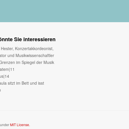
nnte Sie interessieren
 Hester, Konzertakkordeonist,
ator und Musikwissenschaftler
 Grenzen im Spiegel der Musik
tatem|11
bus|14
ula sitzt im Bett und isst
n
d under
MIT License.