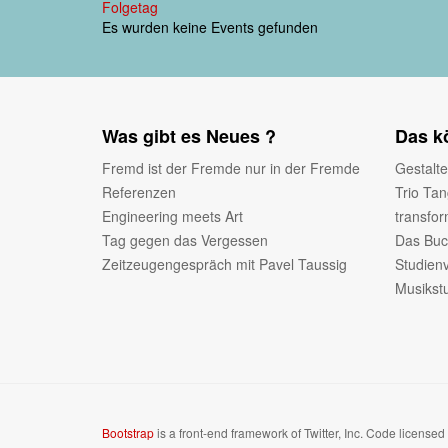
Folgetag
Es wurden keine Events gefunden
Was gibt es Neues ?
Das kö
Fremd ist der Fremde nur in der Fremde
Gestalt
Referenzen
Trio Ta
Engineering meets Art
transfo
Tag gegen das Vergessen
Das Buc
Zeitzeugengespräch mit Pavel Taussig
Studien
Musikst
Bootstrap
is a front-end framework of Twitter, Inc. Code license