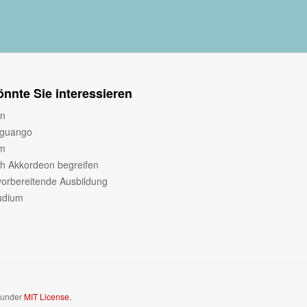
nnte Sie interessieren
en
nguango
rm
h Akkordeon begreifen
vorbereitende Ausbildung
udium
d under
MIT License.